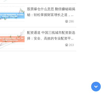
股票爆仓什么意思 翻倍赚秘籍揭
秘：轻松掌握财富增长之道，实
现
286
配资通道 中国三线城市配资新选
择：安全、高效的专业配资平台
助
263