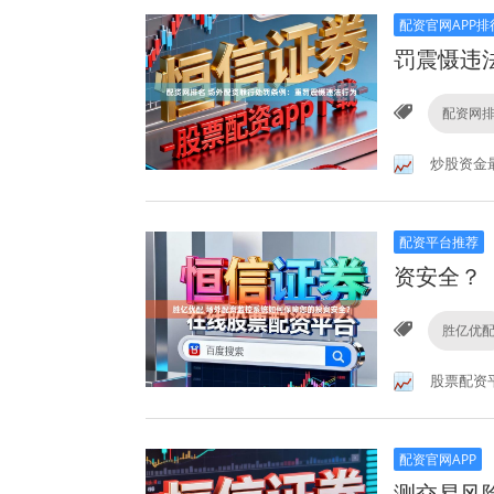
配资官网APP排
罚震慑违
配资网
炒股资金
配资平台推荐
资安全？
胜亿优
股票配资
配资官网APP
测交易风