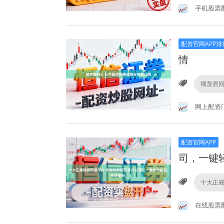
手机股票
配资官网APP排
情
期货居
网上配资
配资官网APP
司，一键
十大正
在线股票