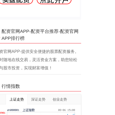
配资官网APP-配资平台推荐-配资官网
APP排行榜
资官网APP-提供安全便捷的股票配资服务。
时随地在线交易，灵活资金方案，助您轻松
与股市投资，实现财富增值！
行情指数
上证走势
深证走势
创业走势