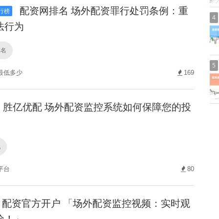
配资网排名 场外配资罪行处罚条例：重
行榜
4
法行为
排名
5
最低多少
169
胜亿优配 场外配资监控系统如何保障您的投
配
平台
80
配资官方开户 「场外配资监控视频：实时观
险！」