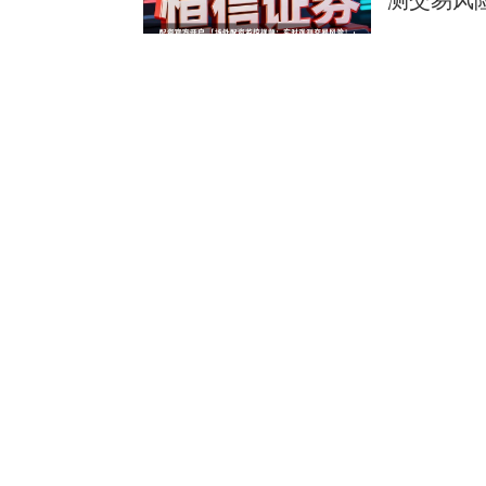
配资官
股票配资
配资官网APP排
识别合法
股票期
实盘配资
配资官网APP
慎
在线杠