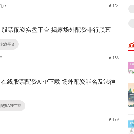
门户
154
股票配资实盘平台 揭露场外配资罪行黑幕
资实盘平台
杆
166
在线股票配资APP下载 场外配资罪名及法律
配资APP下载
179