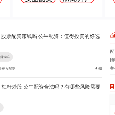
股票配资赚钱吗 公牛配资：值得投资的好选
配
资赚钱吗
随
参
业杨方配资
68
杠杆炒股 公牛配资合法吗？有哪些风险需要
股