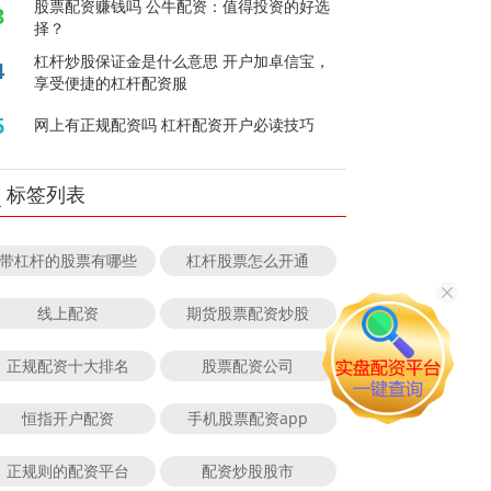
股票配资赚钱吗 公牛配资：值得投资的好选
3
择？
杠杆炒股保证金是什么意思 开户加卓信宝，
4
享受便捷的杠杆配资服
5
网上有正规配资吗 杠杆配资开户必读技巧
标签列表
带杠杆的股票有哪些
杠杆股票怎么开通
线上配资
期货股票配资炒股
正规配资十大排名
股票配资公司
恒指开户配资
手机股票配资app
正规则的配资平台
配资炒股股市